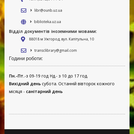
libr@ounb.uz.ua
biblioteka.uz.ua
Відділ документів іноземними мовами:
88018 м Ужгород, вул. Капітульна, 10
transclibrary@gmail.com
Години роботи:
Пн.-Пт.
-з 09-19 год Нд.- з 10 до 17 год.
Вихідний день
субота. Останній вівторок кожного
місяця -
санітарний день