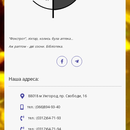
"Фокстрот", ліхтар, колись була аптека...
Аж раптом - дві сосни. Бібліотека.
Наша адреса:
88018 м Ужгород, пр. Свободи, 16
тел.: (066)894-93-40
тел.: (0312)64-71-93
тел.: (0312)64-71-94