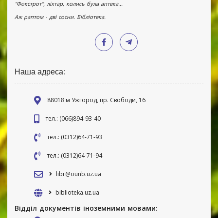
"Фокстрот", ліхтар, колись була аптека...
Аж раптом - дві сосни. Бібліотека.
Наша адреса:
88018 м Ужгород, пр. Свободи, 16
тел.: (066)894-93-40
тел.: (0312)64-71-93
тел.: (0312)64-71-94
libr@ounb.uz.ua
biblioteka.uz.ua
Відділ документів іноземними мовами: