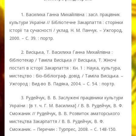
1. Василиха Ганна Михайлівна : засл. працівник
культури України // Бібліотечне Закарпаття : сторінки
історії та сучасності / уклад. Н. М. Панчук. – Ужгород,
2000. – С. 39. : портр.
2. Висіцька, Т. Василиха Ганна Михайлівна :
бібліотекар / Таміла Висіцька // Висіцька, Т. Жіночі
постаті в історії Закарпаття : Кн. 1 : Наука, культура,
мистецтво : біо-бібліограф. довід. / Таміла Висіцька. –
Ужгород : Вид-во В. Падяка, 2004. – С. 54. : портр.
3. Рудейчук, В. В. Заслужені працівники культури
України : [в т. ч. Г. М. Василиха] / В. В. Рудейчук, В. Ф.
Сможаник // Рудейчук, В. В. Розвиток аматорського
мистецтва Закарпаття / В. В. Рудейчук, В. Ф.
Сможаник. – Перечин : Турпрес, 2008. – С. 148-150.