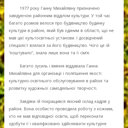
1977 року Ганну Михайлівну призначено
завідуючою районним відділом культури. У той час
багато розмов велося про будівництво будинку
культури в районі, який був єдиним в області, що не
мав цієї культосвітньої установи. І досвідчений
спеціаліст взялася за його будівництво. Чого це їй
“коштувало”, знала лише вона та її сім’я.
Багато зусиль і вміння віддавала Ганна
Михайлівна для організації і поліпшення якості
культурно-освітнього обслуговування в районі та
розвитку художньої самодіяльної творчості.
Завдяки їй покращився якісний склад кадрів у
районі. Вона особисто проводила роботу з кожним,
хто не мав відповідної освіти, щоб переконати
здобути її і кваліфіковано здійснювати культурне