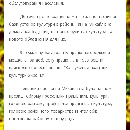
обслуговування населення.
Дбаючи про покращення матеріально-технічної
бази установ культури в районі, Ганна Михайлівна
домоглася будівництва нових будинків культури та
нового обладнання для них.
За сумлінну багаторічну працю нагороджена
медаллю “За доблесну працю”, а в 1989 році їй
присвоєно почесне звання “Заслужений працівник
культури України”.
Тривалий час Ганна Михайлівна була членом
президії обкому профспілки працівників культури,
головою райкому профспілки працівників культури,
головою районного товариства книголюбів,
очолювала районну жіночу раду.