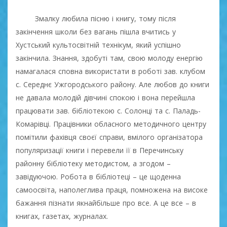
Змалку любила пісню і книгу, тому після
закінчення школи без вагань пішла вчитись у
Хустський культосвітній технікум, який успішно
закінчила. Знання, здобуті там, свою молоду енергію
намагалася сповна використати в роботі зав. клубом
с. Середнє Ужгородського району. Але любов до книги
не давала молодій дівчині спокою і вона перейшла
працювати зав. бібліотекою с. Солонці та с. Паладь-
Комарівці. Працівники обласного методичного центру
помітили фахівця своєї справи, вмілого організатора
популяризації книги і перевели її в Перечинську
районну бібліотеку методистом, а згодом –
завідуючою. Робота в бібліотеці – це щоденна
самоосвіта, наполеглива праця, помножена на високе
бажання пізнати якнайбільше про все. А це все – в
книгах, газетах, журналах.