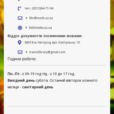
тел.: (0312)64-71-94
libr@ounb.uz.ua
biblioteka.uz.ua
Відділ документів іноземними мовами:
88018 м Ужгород, вул. Капітульна, 10
transclibrary@gmail.com
Години роботи:
Пн.-Пт.
-з 09-19 год Нд.- з 10 до 17 год.
Вихідний день
субота. Останній вівторок кожного
місяця -
санітарний день