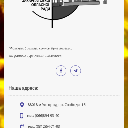
"Фокстрот", ліхтар, колись була аптека...
Аж раптом - дві сосни. Бібліотека.
Наша адреса:
88018 м Ужгород, пр. Свободи, 16
тел.: (066)894-93-40
тел.: (0312)64-71-93