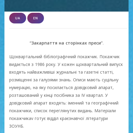
UA
EN
“Закарпаття на сторінках преси”
.
Щоквартальний бібліографічний покажчик. Покажчик
видається з 1986 року. У кожен щоквартальний випуск
входять найважливіші журнальні та газетні статті,
розміщенні за галузями знань. Описи мають суцільну
нумерацію, на яку посилається довідковий апарат,
розташований у кінці посібника за IV квартал. У
довідковий апарат входять: іменний та географічний
покажчики, список переглянутих видань. Матеріали
покажчикаv готує відділ краєзнавчої літератури
ЗОУНБ.