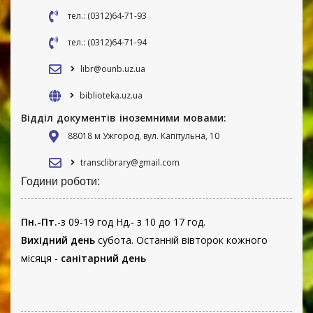
тел.: (0312)64-71-93
тел.: (0312)64-71-94
libr@ounb.uz.ua
biblioteka.uz.ua
Відділ документів іноземними мовами:
88018 м Ужгород, вул. Капітульна, 10
transclibrary@gmail.com
Години роботи:
Пн.-Пт.
-з 09-19 год Нд.- з 10 до 17 год.
Вихідний день
субота. Останній вівторок кожного
місяця -
санітарний день