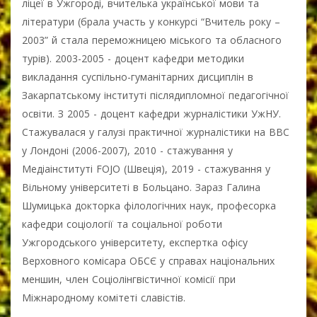
ліцеї в Ужгороді, вчителька української мови та
літератури (брала участь у конкурсі “Вчитель року –
2003” й стала переможницею міського та обласного
турів). 2003-2005 - доцент кафедри методики
викладання суспільно-гуманітарних дисциплін в
Закарпатському інституті післядипломної педагогічної
освіти. З 2005 - доцент кафедри журналістики УжНУ.
Стажувалася у галузі практичної журналістики на BBC
у Лондоні (2006-2007), 2010 - стажування у
Медіаінституті FOJO (Швеція), 2019 - стажування у
Вільному університеті в Больцано. Зараз Галина
Шумицька докторка філологічних наук, професорка
кафедри соціології та соціальної роботи
Ужгородського університету, експертка офісу
Верховного комісара ОБСЄ у справах національних
меншин, член Соціолінгвістичної комісії при
Міжнародному комітеті славістів.