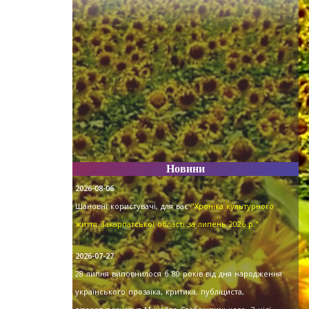
.
Новини
2026-08-06
Шановні користувачі, для вас
"Хроніка культурного
життя Закарпатської області за липень 2026 р."
.
2026-07-27
28 липня виповнилося б 80 років від дня народження
українського прозаїка, критика, публіциста,