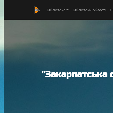
Бібліотека
Бібліотеки області
П
"Закарпатська 