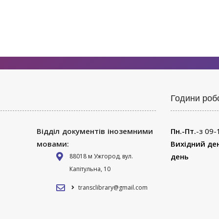
Години роб
Відділ документів іноземними
Пн.-Пт.
-з 09-
мовами:
Вихідний де
день
88018 м Ужгород, вул.
Капітульна, 10
transclibrary@gmail.com