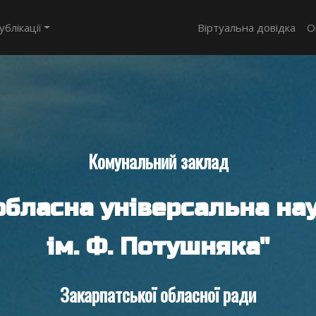
ублікації
Віртуальна довідка
О
Комунальний заклад
обласна універсальна нау
ім. Ф. Потушняка"
Закарпатської обласної ради