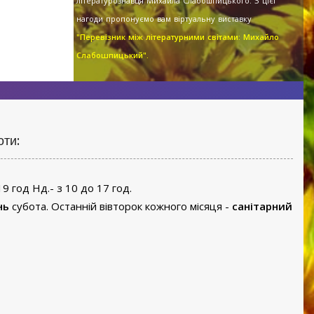
літературознавця Михайла Слабошпицького. З цієї
нагоди пропонуємо вам віртуальну виставку
"Перевізник між літературними світами: Михайло
Слабошпицький".
оти:
19 год Нд.- з 10 до 17 год.
нь
субота. Останній вівторок кожного місяця -
санітарний