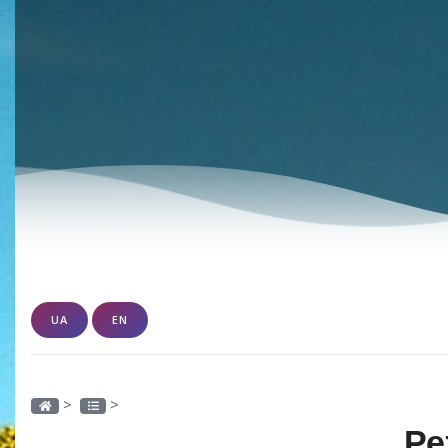
UA
EN
>
>
Ре