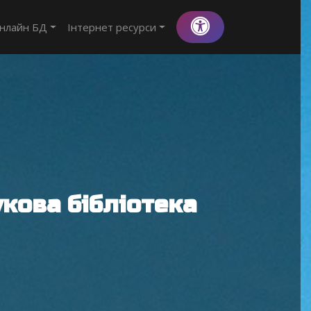
нлайн БД
Інтернет ресурси
кова бібліотека