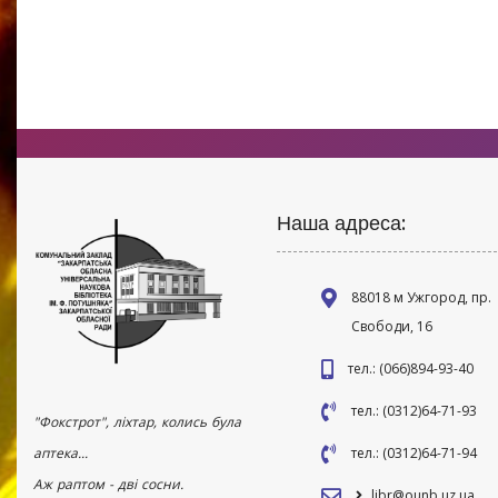
Наша адреса:
88018 м Ужгород, пр.
Свободи, 16
тел.: (066)894-93-40
тел.: (0312)64-71-93
"Фокстрот", ліхтар, колись була
аптека...
тел.: (0312)64-71-94
Аж раптом - дві сосни.
libr@ounb.uz.ua