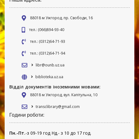
88018 м Ужгород, пр. Свободи, 16
тел.: (066)894-93-40
тел.: (0312)64-71-93
тел.: (0312)64-71-94
libr@ounb.uz.ua
biblioteka.uz.ua
Відділ документів іноземними мовами:
88018 м Ужгород, вул. Капітульна, 10
transclibrary@gmail.com
Години роботи:
Пн.-Пт.
-з 09-19 год Нд.- з 10 до 17 год.