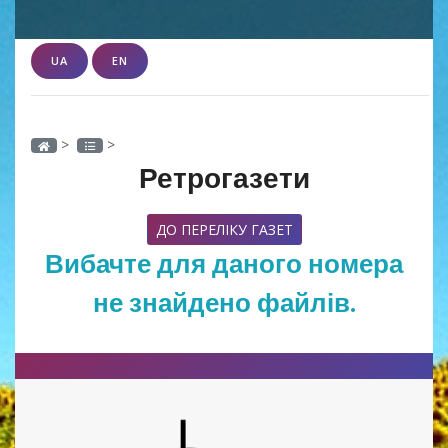
UA
EN
>
>
Ретрогазети
ДО ПЕРЕЛІКУ ГАЗЕТ
Вибачте для даного номера
не знайдено файлів.