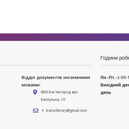
Години роб
Відділ документів іноземними
Пн.-Пт.
-з 09-
мовами:
Вихідний де
день
88018 м Ужгород, вул.
Капітульна, 10
transclibrary@gmail.com