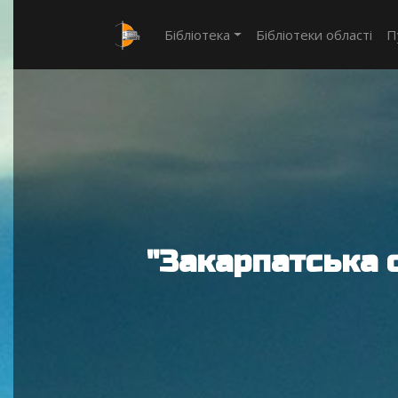
Бібліотека
Бібліотеки області
П
"Закарпатська 