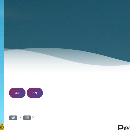
UA
EN
>
>
Ре