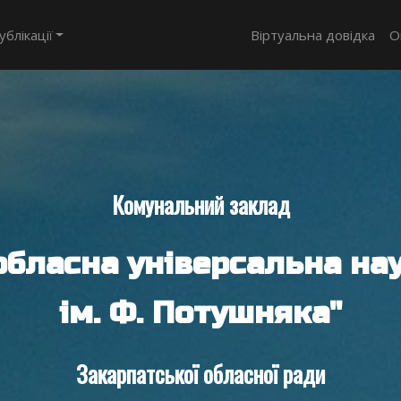
ублікації
Віртуальна довідка
О
Комунальний заклад
обласна універсальна нау
ім. Ф. Потушняка"
Закарпатської обласної ради