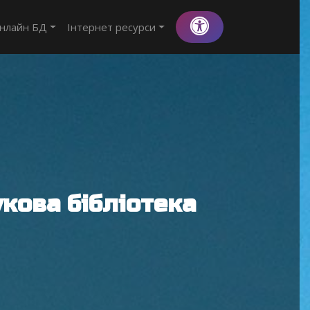
нлайн БД
Інтернет ресурси
кова бібліотека