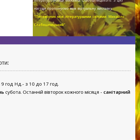
літературознавця Михайла Слабошпицького. З цієї
нагоди пропонуємо вам віртуальну виставку
"Перевізник між літературними світами: Михайло
Слабошпицький".
оти:
19 год Нд.- з 10 до 17 год.
нь
субота. Останній вівторок кожного місяця -
санітарний