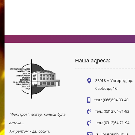
Наша адреса:
88018 м Ужгород, пр.
Свободи, 16
тел.: (066)894-93-40
тел.: (0312)64-71-93
"Фокстрот", ліхтар, колись була
аптека...
тел.: (0312)64-71-94
Аж раптом - дві сосни.
libr@ounb.uz.ua