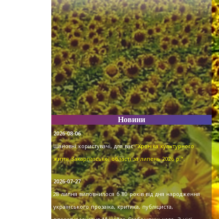
.
Новини
2026-08-06
Шановні користувачі, для вас
"Хроніка культурного
життя Закарпатської області за липень 2026 р."
.
2026-07-27
28 липня виповнилося б 80 років від дня народження
українського прозаїка, критика, публіциста,