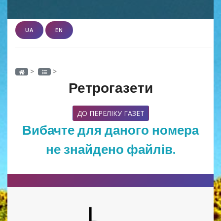
UA
EN
>
>
Ретрогазети
ДО ПЕРЕЛІКУ ГАЗЕТ
Вибачте для даного номера
не знайдено файлів.