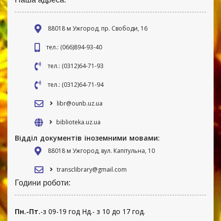
88018 м Ужгород, пр. Свободи, 16
тел.: (066)894-93-40
тел.: (0312)64-71-93
тел.: (0312)64-71-94
libr@ounb.uz.ua
biblioteka.uz.ua
Відділ документів іноземними мовами:
88018 м Ужгород, вул. Капітульна, 10
transclibrary@gmail.com
Години роботи:
Пн.-Пт.
-з 09-19 год Нд.- з 10 до 17 год.