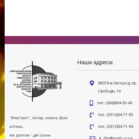
Наша адреса:
88018 м Ужгород, пр.
Свободи, 16
тел.: (066)894-93-40
тел.: (0312)64-71-93
"Фокстрот", ліхтар, колись була
аптека...
тел.: (0312)64-71-94
Аж раптом - дві сосни.
libr@ounb.uz.ua