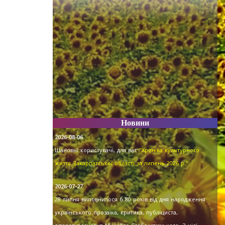
.
Новини
2026-08-06
Шановні користувачі, для вас
"Хроніка культурного
життя Закарпатської області за липень 2026 р."
.
2026-07-27
28 липня виповнилося б 80 років від дня народження
українського прозаїка, критика, публіциста,