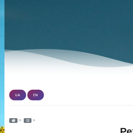
UA
EN
>
>
Ре