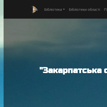
Бібліотека
Бібліотеки області
П
"Закарпатська 