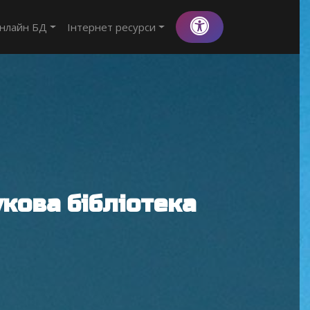
нлайн БД
Інтернет ресурси
кова бібліотека