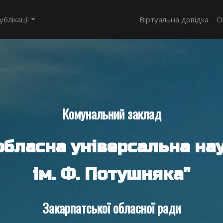
ублікації
Віртуальна довідка
О
Комунальний заклад
обласна універсальна нау
ім. Ф. Потушняка"
Закарпатської обласної ради