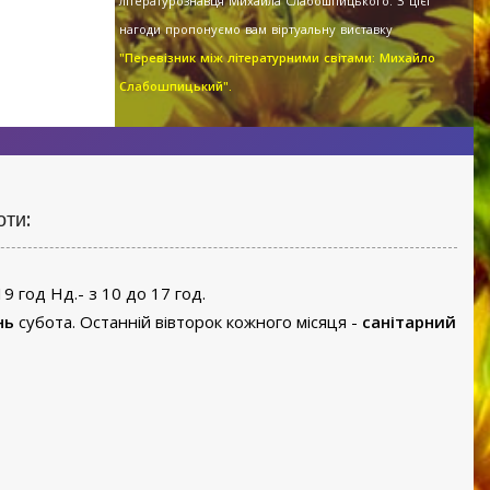
літературознавця Михайла Слабошпицького. З цієї
нагоди пропонуємо вам віртуальну виставку
"Перевізник між літературними світами: Михайло
Слабошпицький".
оти:
19 год Нд.- з 10 до 17 год.
нь
субота. Останній вівторок кожного місяця -
санітарний