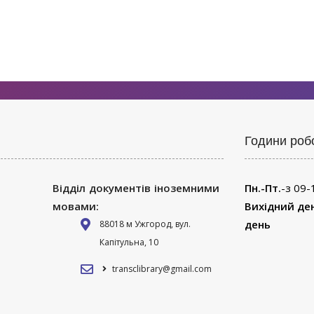
Години роб
Відділ документів іноземними
Пн.-Пт.
-з 09-
мовами:
Вихідний де
день
88018 м Ужгород, вул.
Капітульна, 10
transclibrary@gmail.com