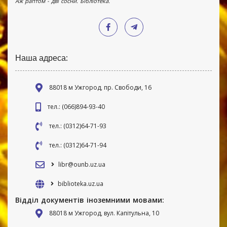
Аж раптом - дві сосни. Бібліотека.
Наша адреса:
88018 м Ужгород, пр. Свободи, 16
тел.: (066)894-93-40
тел.: (0312)64-71-93
тел.: (0312)64-71-94
libr@ounb.uz.ua
biblioteka.uz.ua
Відділ документів іноземними мовами:
88018 м Ужгород, вул. Капітульна, 10