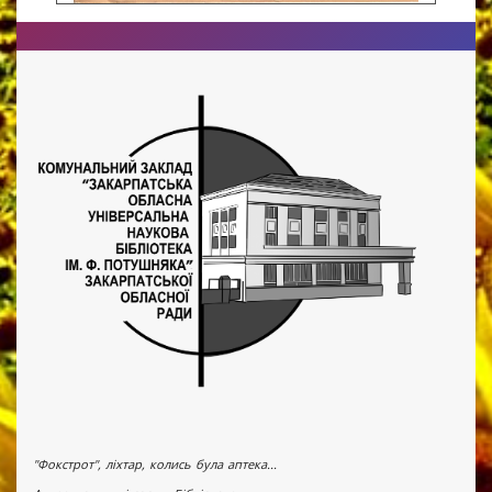
"Фокстрот", ліхтар, колись була аптека...