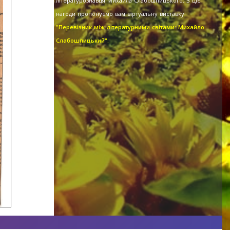
літературознавця Михайла Слабошпицького. З цієї
нагоди пропонуємо вам віртуальну виставку
"Перевізник між літературними світами: Михайло
Слабошпицький".