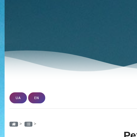
UA
EN
>
>
Ре