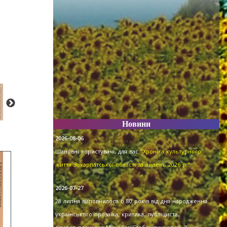
Новини
2026-08-06
Шановні користувачі, для вас
"Хроніка культурного
життя Закарпатської області за липень 2026 р."
.
2026-07-27
28 липня виповнилося б 80 років від дня народження
українського прозаїка, критика, публіциста,