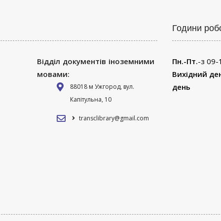
Години роб
Відділ документів іноземними
Пн.-Пт.
-з 09-
мовами:
Вихідний де
день
88018 м Ужгород, вул.
Капітульна, 10
transclibrary@gmail.com