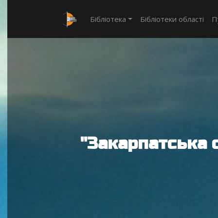
Бібліотека
Бібліотеки області
П
"Закарпатська 