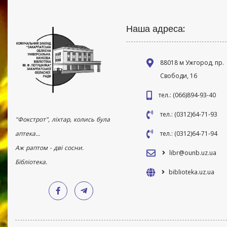
Наша адреса:
88018 м Ужгород, пр.
Свободи, 16
тел.: (066)894-93-40
тел.: (0312)64-71-93
"Фокстрот", ліхтар, колись була
аптека...
тел.: (0312)64-71-94
Аж раптом - дві сосни.
libr@ounb.uz.ua
Бібліотека.
biblioteka.uz.ua