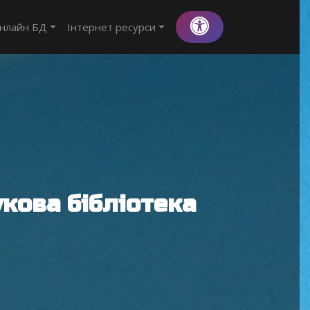
нлайн БД
Інтернет ресурси
кова бібліотека