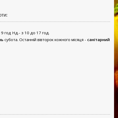
оти:
19 год Нд.- з 10 до 17 год.
нь
субота. Останній вівторок кожного місяця -
санітарний