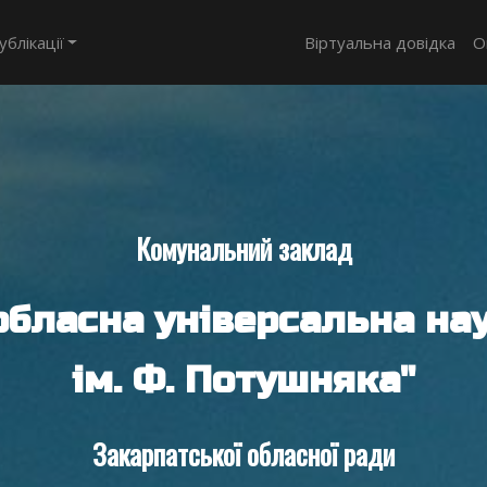
ублікації
Віртуальна довідка
О
Комунальний заклад
обласна універсальна нау
ім. Ф. Потушняка"
Закарпатської обласної ради