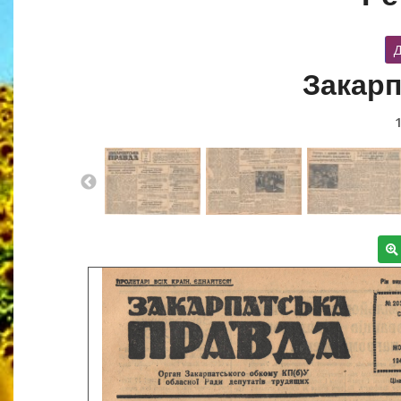
Д
Закарп