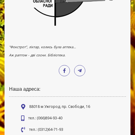
"Фокстрот", ліхтар, колись була аптека...
Аж раптом - дві сосни. Бібліотека.
Наша адреса:
88018 м Ужгород, пр. Свободи, 16
тел.: (066)894-93-40
тел.: (0312)64-71-93