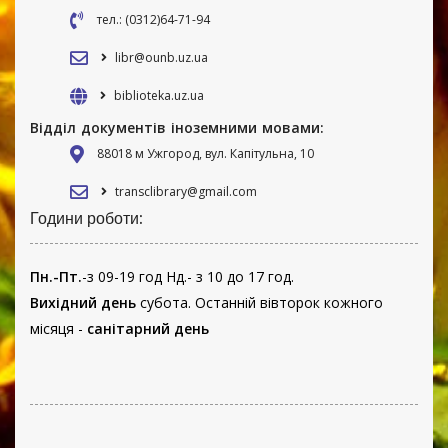
тел.: (0312)64-71-94
libr@ounb.uz.ua
biblioteka.uz.ua
Відділ документів іноземними мовами:
88018 м Ужгород, вул. Капітульна, 10
transclibrary@gmail.com
Години роботи:
Пн.-Пт.
-з 09-19 год Нд.- з 10 до 17 год.
Вихідний день
субота. Останній вівторок кожного
місяця -
санітарний день