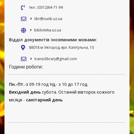
тел.: (0312)64-71-94
libr@ounb.uz.ua
biblioteka.uz.ua
Відділ документів іноземними мовами:
88018 м Ужгород, вул. Капітульна, 10
transclibrary@gmail.com
Години роботи:
Пн.-Пт.
-з 09-19 год Нд.- з 10 до 17 год.
Вихідний день
субота. Останній вівторок кожного
місяця -
санітарний день