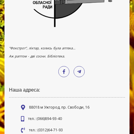
"Фокстрот", ліхтар, колись була аптека...
Аж раптом - дві сосни. Бібліотека.
Наша адреса:
88018 м Ужгород, пр. Свободи, 16
тел.: (066)894-93-40
тел.: (0312)64-71-93