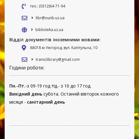
тел.: (0312)64-71-94
libr@ounb.uz.ua
biblioteka.uz.ua
Відділ документів іноземними мовами:
88018 м Ужгород, вул. Капітульна, 10
transclibrary@gmail.com
Години роботи:
Пн.-Пт.
-з 09-19 год Нд.- з 10 до 17 год.
Вихідний день
субота. Останній вівторок кожного
місяця -
санітарний день