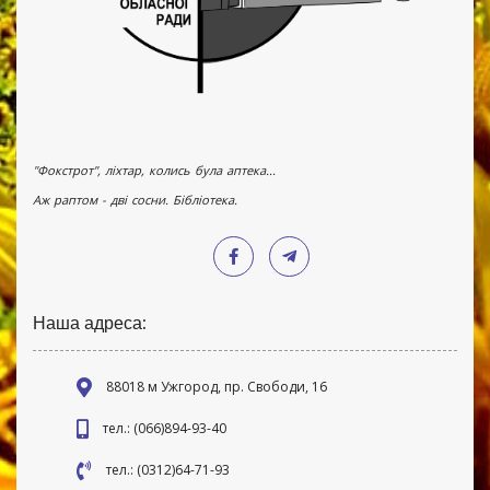
"Фокстрот", ліхтар, колись була аптека...
Аж раптом - дві сосни. Бібліотека.
Наша адреса:
88018 м Ужгород, пр. Свободи, 16
тел.: (066)894-93-40
тел.: (0312)64-71-93