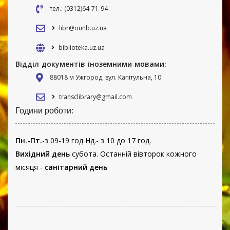
тел.: (0312)64-71-94
libr@ounb.uz.ua
biblioteka.uz.ua
Відділ документів іноземними мовами:
88018 м Ужгород, вул. Капітульна, 10
transclibrary@gmail.com
Години роботи:
Пн.-Пт.
-з 09-19 год Нд.- з 10 до 17 год.
Вихідний день
субота. Останній вівторок кожного
місяця -
санітарний день