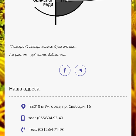
"Фокстрот", ліхтар, колись була аптека...
Аж раптом - дві сосни. Бібліотека.
Наша адреса:
88018 м Ужгород, пр. Свободи, 16
тел.: (066)894-93-40
тел.: (0312)64-71-93