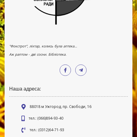
"Фокстрот", ліхтар, колись була аптека...
Аж раптом - дві сосни. Бібліотека.
Наша адреса:
88018 м Ужгород, пр. Свободи, 16
тел.: (066)894-93-40
тел.: (0312)64-71-93