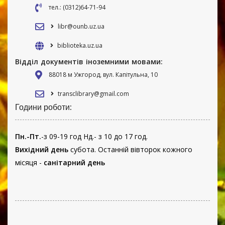
тел.: (0312)64-71-94
libr@ounb.uz.ua
biblioteka.uz.ua
Відділ документів іноземними мовами:
88018 м Ужгород, вул. Капітульна, 10
transclibrary@gmail.com
Години роботи:
Пн.-Пт.
-з 09-19 год Нд.- з 10 до 17 год.
Вихідний день
субота. Останній вівторок кожного
місяця -
санітарний день