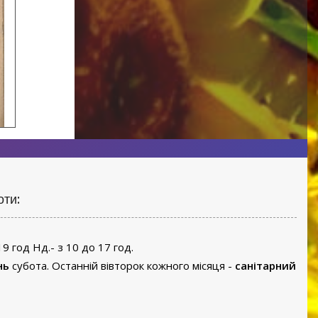
оти:
19 год Нд.- з 10 до 17 год.
нь
субота. Останній вівторок кожного місяця -
санітарний