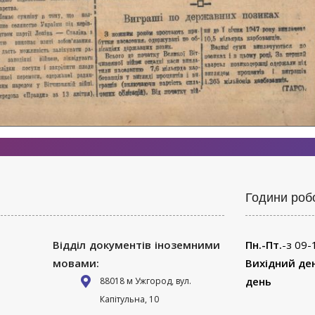
Години роб
Відділ документів іноземними
Пн.-Пт.
-з 09-
мовами:
Вихідний де
день
88018 м Ужгород, вул.
Капітульна, 10