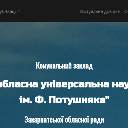
ублікації
Віртуальна довідка
О
Комунальний заклад
обласна універсальна нау
ім. Ф. Потушняка"
Закарпатської обласної ради