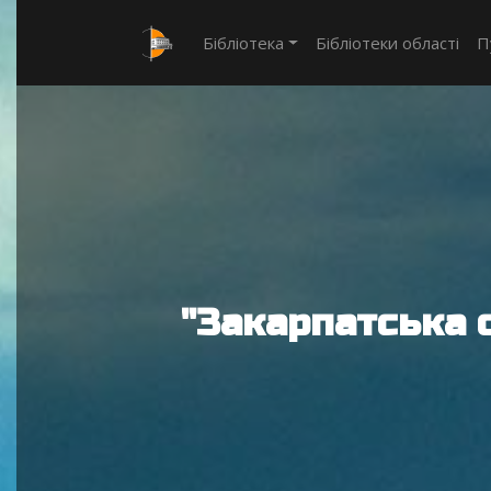
Бібліотека
Бібліотеки області
П
"Закарпатська 