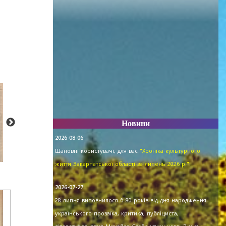
Новини
2026-08-06
Шановні користувачі, для вас
"Хроніка культурного
життя Закарпатської області за липень 2026 р."
.
2026-07-27
28 липня виповнилося б 80 років від дня народження
українського прозаїка, критика, публіциста,