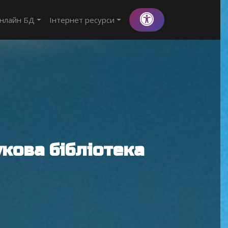
нлайн БД
Інтернет ресурси
кова бібліотека