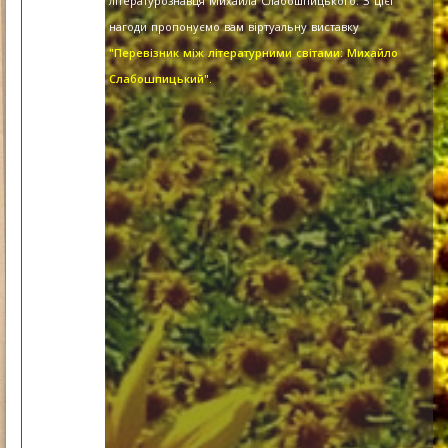
літературознавця Михайла Слабошпицького. З цієї
нагоди пропонуємо вам віртуальну виставку
"Перевізник між літературними світами: Михайло
Слабошпицький".