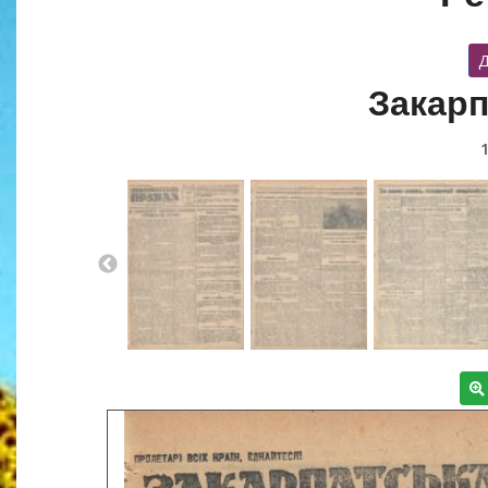
Д
Закарп