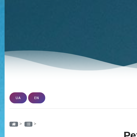
UA
EN
>
>
Ре