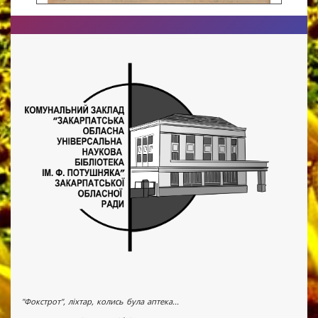
"Фокстрот", ліхтар, колись була аптека...