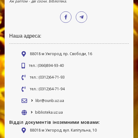
Аж раптом - дві сосни. Бібліотека.
Наша адреса:
88018 м Ужгород, пр. Свободи, 16
тел.: (066)894-93-40
тел.: (0312)64-71-93
тел.: (0312)64-71-94
libr@ounb.uz.ua
biblioteka.uz.ua
Відділ документів іноземними мовами:
88018 м Ужгород, вул. Капітульна, 10