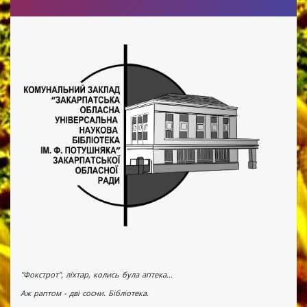
"Фокстрот", ліхтар, колись була аптека...
Аж раптом - дві сосни. Бібліотека.