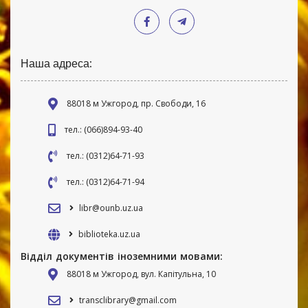
Наша адреса:
88018 м Ужгород, пр. Свободи, 16
тел.: (066)894-93-40
тел.: (0312)64-71-93
тел.: (0312)64-71-94
libr@ounb.uz.ua
biblioteka.uz.ua
Відділ документів іноземними мовами:
88018 м Ужгород, вул. Капітульна, 10
transclibrary@gmail.com