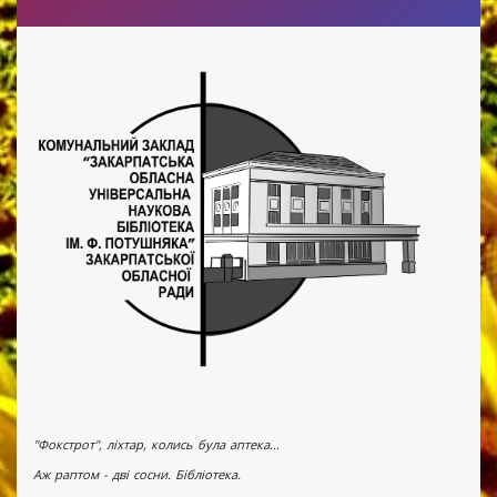
"Фокстрот", ліхтар, колись була аптека...
Аж раптом - дві сосни. Бібліотека.