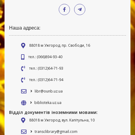
Наша адреса:
88018 м Ужгород, пр. Свободи, 16
тел.: (066)894-93-40
тел.: (0312)64-71-93
тел.: (0312)64-71-94
libr@ounb.uz.ua
biblioteka.uz.ua
Відділ документів іноземними мовами:
88018 м Ужгород, вул. Капітульна, 10
transclibrary@gmail.com