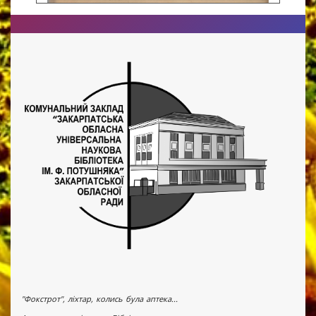
"Фокстрот", ліхтар, колись була аптека...