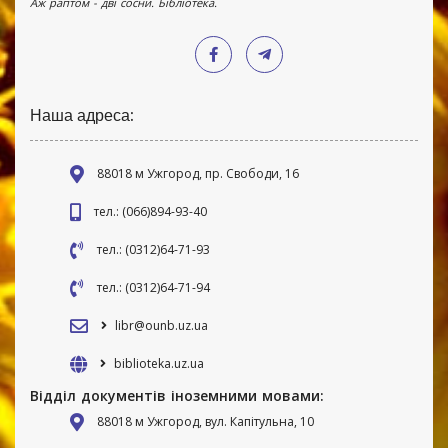
Аж раптом - дві сосни. Бібліотека.
Наша адреса:
88018 м Ужгород, пр. Свободи, 16
тел.: (066)894-93-40
тел.: (0312)64-71-93
тел.: (0312)64-71-94
libr@ounb.uz.ua
biblioteka.uz.ua
Відділ документів іноземними мовами:
88018 м Ужгород, вул. Капітульна, 10