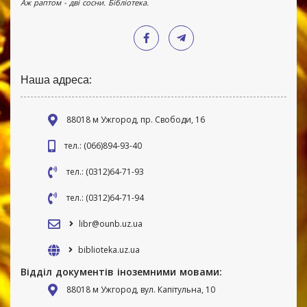
Аж раптом - дві сосни. Бібліотека.
Наша адреса:
88018 м Ужгород, пр. Свободи, 16
тел.: (066)894-93-40
тел.: (0312)64-71-93
тел.: (0312)64-71-94
libr@ounb.uz.ua
biblioteka.uz.ua
Відділ документів іноземними мовами:
88018 м Ужгород, вул. Капітульна, 10