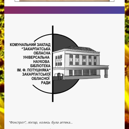
"Фокстрот", ліхтар, колись була аптека...