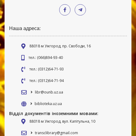
Наша адреса:
88018 м Ужгород, пр. Свободи, 16
тел.: (066)894-93-40
тел.: (0312)64-71-93
тел.: (0312)64-71-94
libr@ounb.uz.ua
biblioteka.uz.ua
Відділ документів іноземними мовами:
88018 м Ужгород, вул. Капітульна, 10
transclibrary@gmail.com