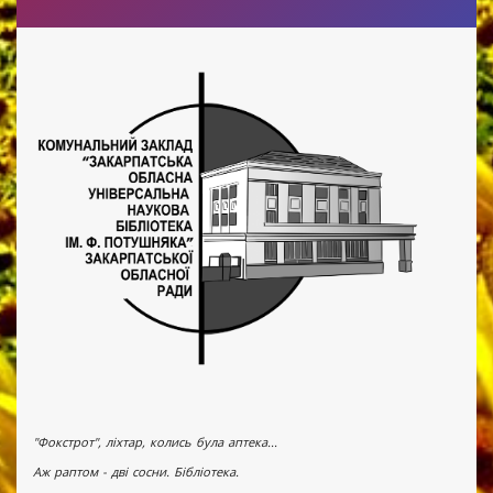
"Фокстрот", ліхтар, колись була аптека...
Аж раптом - дві сосни. Бібліотека.