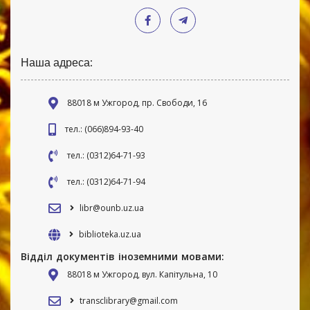
Наша адреса:
88018 м Ужгород, пр. Свободи, 16
тел.: (066)894-93-40
тел.: (0312)64-71-93
тел.: (0312)64-71-94
libr@ounb.uz.ua
biblioteka.uz.ua
Відділ документів іноземними мовами:
88018 м Ужгород, вул. Капітульна, 10
transclibrary@gmail.com