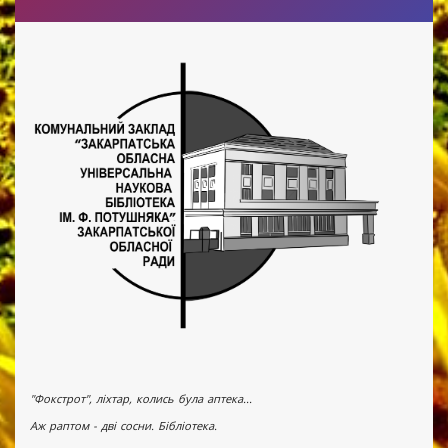
"Фокстрот", ліхтар, колись була аптека...
Аж раптом - дві сосни. Бібліотека.