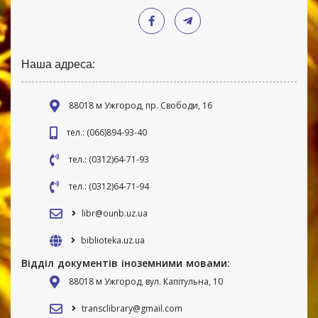
Наша адреса:
88018 м Ужгород, пр. Свободи, 16
тел.: (066)894-93-40
тел.: (0312)64-71-93
тел.: (0312)64-71-94
libr@ounb.uz.ua
biblioteka.uz.ua
Відділ документів іноземними мовами:
88018 м Ужгород, вул. Капітульна, 10
transclibrary@gmail.com