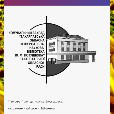
"Фокстрот", ліхтар, колись була аптека...
Аж раптом - дві сосни. Бібліотека.