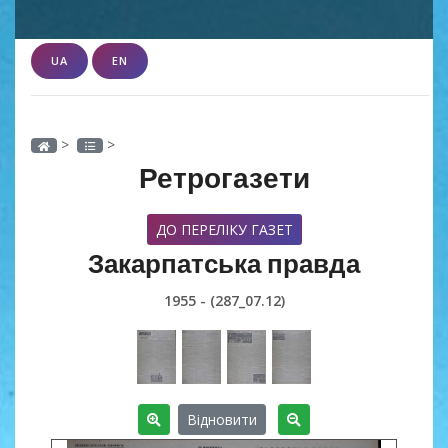
UA
EN
>
>
Ретрогазети
ДО ПЕРЕЛІКУ ГАЗЕТ
Закарпатська правда
1955 - (287_07.12)
Відновити