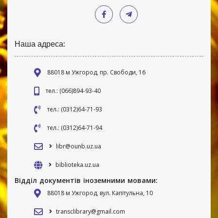
Наша адреса:
88018 м Ужгород, пр. Свободи, 16
тел.: (066)894-93-40
тел.: (0312)64-71-93
тел.: (0312)64-71-94
libr@ounb.uz.ua
biblioteka.uz.ua
Відділ документів іноземними мовами:
88018 м Ужгород, вул. Капітульна, 10
transclibrary@gmail.com