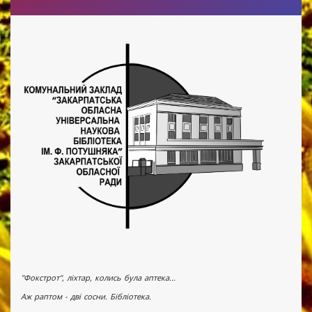
"Фокстрот", ліхтар, колись була аптека...
Аж раптом - дві сосни. Бібліотека.