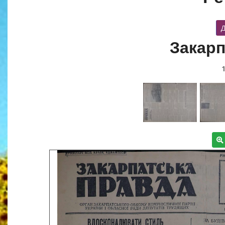
Д
Закарп