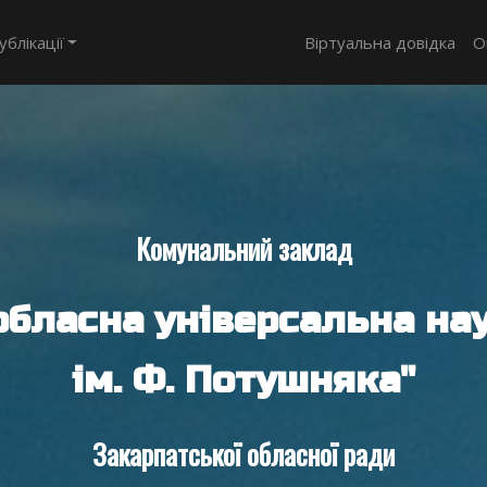
ублікації
Віртуальна довідка
О
Комунальний заклад
обласна універсальна нау
ім. Ф. Потушняка"
Закарпатської обласної ради