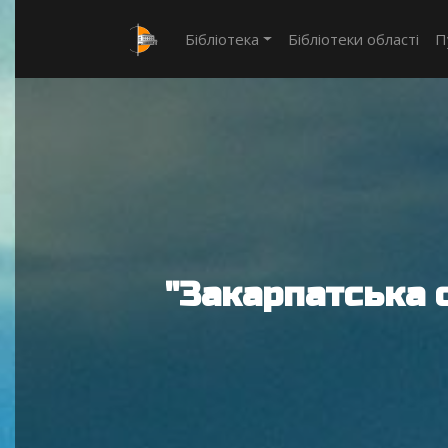
Бібліотека
Бібліотеки області
П
"Закарпатська 