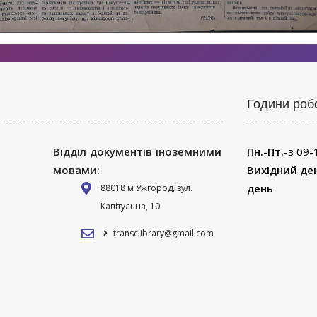
Години роб
Відділ документів іноземними
Пн.-Пт.
-з 09-
мовами:
Вихідний де
день
88018 м Ужгород, вул.
Капітульна, 10
transclibrary@gmail.com