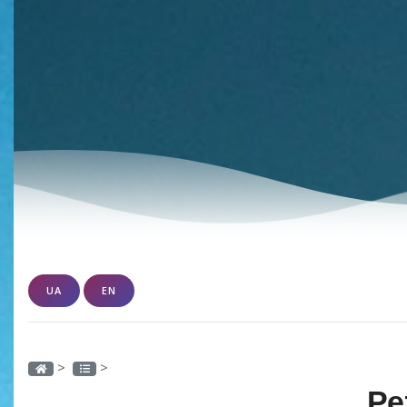
UA
EN
>
>
Ре