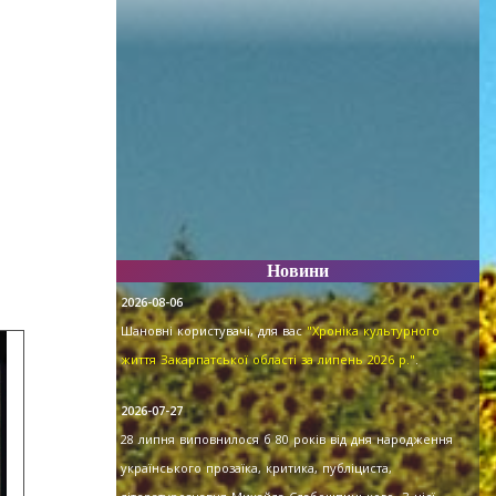
Новини
2026-08-06
Шановні користувачі, для вас
"Хроніка культурного
життя Закарпатської області за липень 2026 р."
.
2026-07-27
28 липня виповнилося б 80 років від дня народження
українського прозаїка, критика, публіциста,