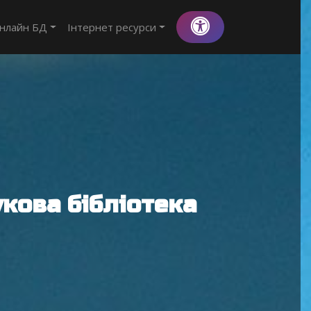
нлайн БД
Інтернет ресурси
кова бібліотека