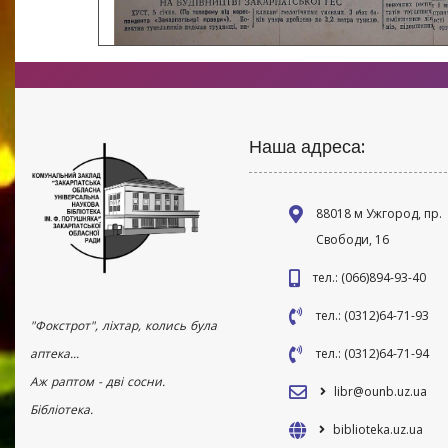
Наша адреса:
88018 м Ужгород, пр.
Свободи, 16
тел.: (066)894-93-40
тел.: (0312)64-71-93
"Фокстрот", ліхтар, колись була
аптека...
тел.: (0312)64-71-94
Аж раптом - дві сосни.
libr@ounb.uz.ua
Бібліотека.
biblioteka.uz.ua