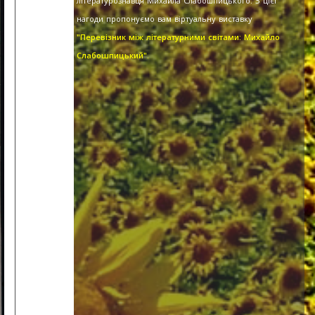
літературознавця Михайла Слабошпицького. З цієї
нагоди пропонуємо вам віртуальну виставку
"Перевізник між літературними світами: Михайло
Слабошпицький".