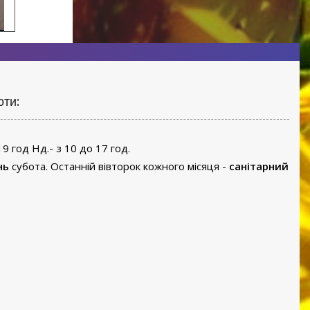
оти:
19 год Нд.- з 10 до 17 год.
нь
субота. Останній вівторок кожного місяця -
санітарний