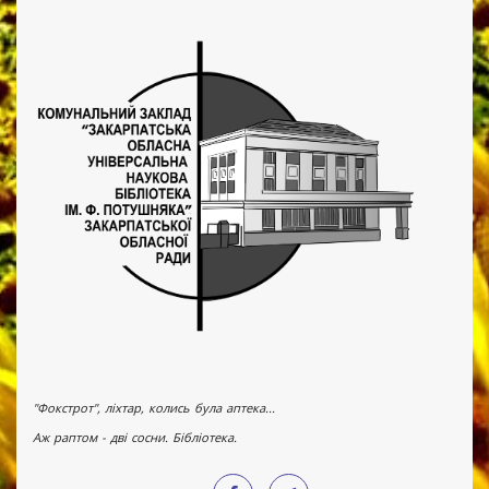
"Фокстрот", ліхтар, колись була аптека...
Аж раптом - дві сосни. Бібліотека.