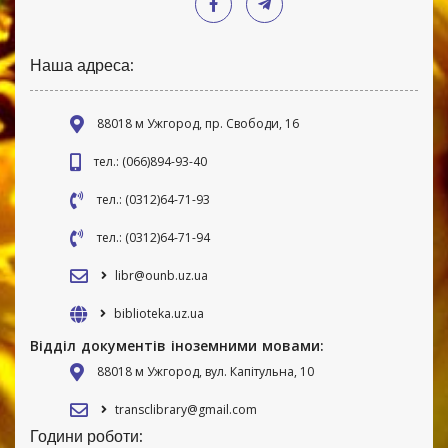
Наша адреса:
88018 м Ужгород, пр. Свободи, 16
тел.: (066)894-93-40
тел.: (0312)64-71-93
тел.: (0312)64-71-94
libr@ounb.uz.ua
biblioteka.uz.ua
Відділ документів іноземними мовами:
88018 м Ужгород, вул. Капітульна, 10
transclibrary@gmail.com
Години роботи: