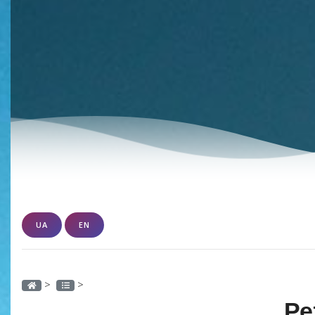
UA
EN
>
>
Ре