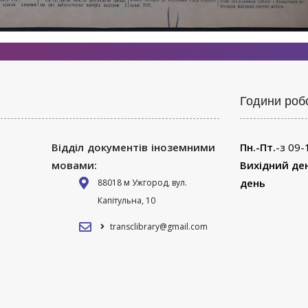
Години роб
Відділ документів іноземними
Пн.-Пт.
-з 09-
мовами:
Вихідний де
день
88018 м Ужгород, вул.
Капітульна, 10
transclibrary@gmail.com