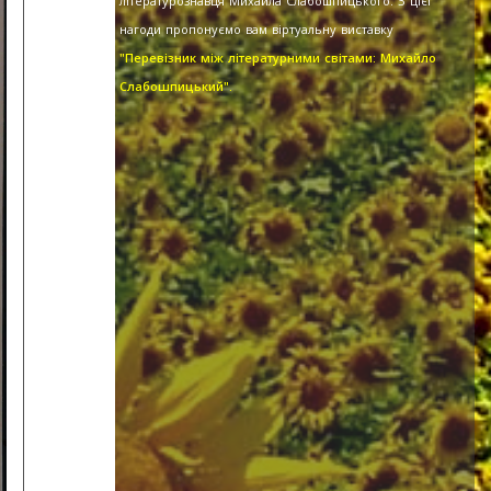
літературознавця Михайла Слабошпицького. З цієї
нагоди пропонуємо вам віртуальну виставку
"Перевізник між літературними світами: Михайло
Слабошпицький".