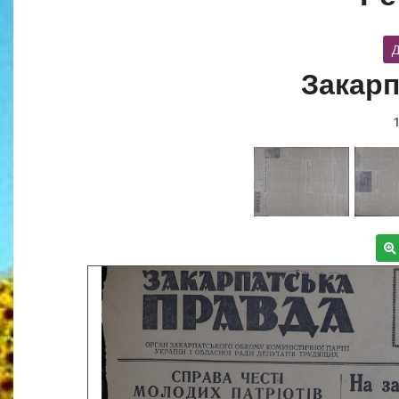
Д
Закарп