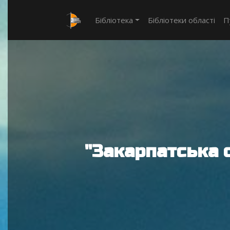
Бібліотека
Бібліотеки області
П
"Закарпатська 