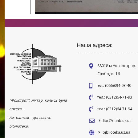
Наша адреса:
88018 м Ужгород, пр.
Свободи, 16
тел.: (066)894-93-40
тел.: (0312)64-71-93
"Фокстрот", ліхтар, колись була
аптека...
тел.: (0312)64-71-94
Аж раптом - дві сосни.
libr@ounb.uz.ua
Бібліотека.
biblioteka.uz.ua