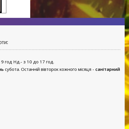
оти:
19 год Нд.- з 10 до 17 год.
нь
субота. Останній вівторок кожного місяця -
санітарний