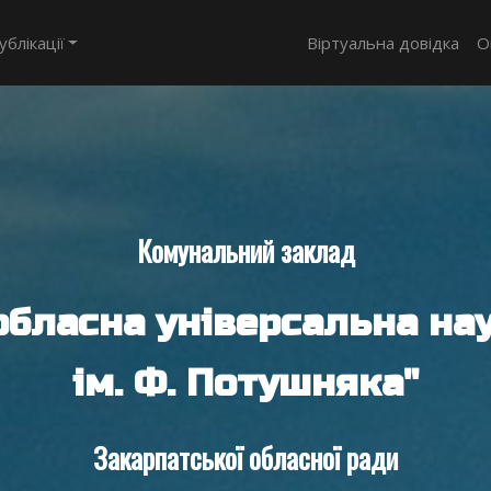
ублікації
Віртуальна довідка
О
Комунальний заклад
обласна універсальна нау
ім. Ф. Потушняка"
Закарпатської обласної ради