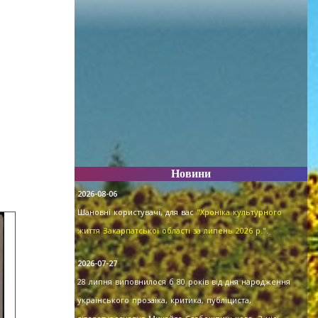
Новини
2026-08-06
Шановні користувачі, для вас
"Хроніка культурного
життя Закарпатської області за липень 2026 р."
.
2026-07-27
28 липня виповнилося б 80 років від дня народження
українського прозаїка, критика, публіциста,