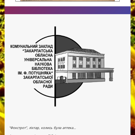
"Фокстрот", ліхтар, колись була аптека...