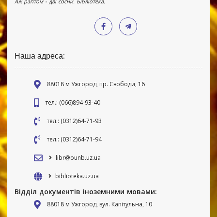
Аж раптом - дві сосни. Бібліотека.
Наша адреса:
88018 м Ужгород, пр. Свободи, 16
тел.: (066)894-93-40
тел.: (0312)64-71-93
тел.: (0312)64-71-94
libr@ounb.uz.ua
biblioteka.uz.ua
Відділ документів іноземними мовами:
88018 м Ужгород, вул. Капітульна, 10