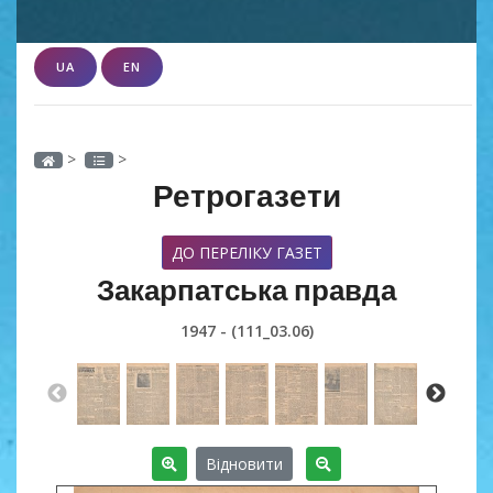
UA
EN
>
>
Ретрогазети
ДО ПЕРЕЛІКУ ГАЗЕТ
Закарпатська правда
1947 - (111_03.06)
Відновити