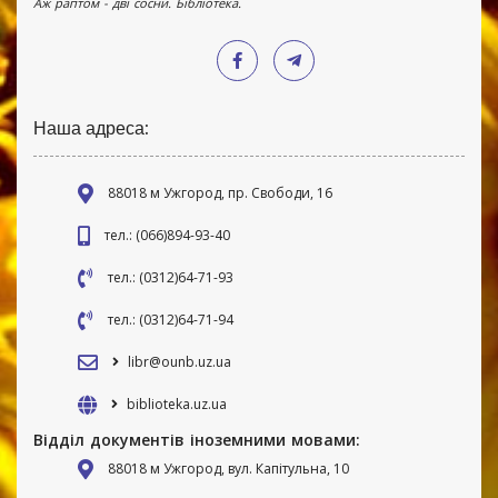
Аж раптом - дві сосни. Бібліотека.
Наша адреса:
88018 м Ужгород, пр. Свободи, 16
тел.: (066)894-93-40
тел.: (0312)64-71-93
тел.: (0312)64-71-94
libr@ounb.uz.ua
biblioteka.uz.ua
Відділ документів іноземними мовами:
88018 м Ужгород, вул. Капітульна, 10