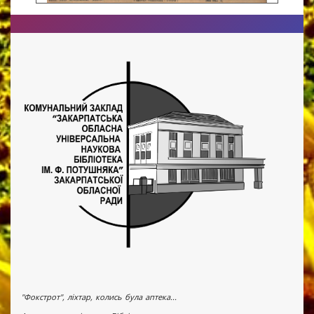
"Фокстрот", ліхтар, колись була аптека...