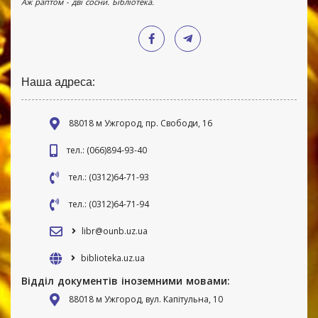
Аж раптом - дві сосни. Бібліотека.
Наша адреса:
88018 м Ужгород, пр. Свободи, 16
тел.: (066)894-93-40
тел.: (0312)64-71-93
тел.: (0312)64-71-94
libr@ounb.uz.ua
biblioteka.uz.ua
Відділ документів іноземними мовами:
88018 м Ужгород, вул. Капітульна, 10