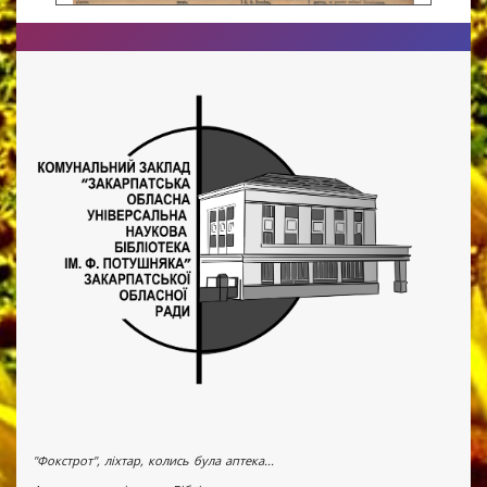
"Фокстрот", ліхтар, колись була аптека...