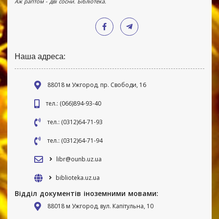
Аж раптом - дві сосни. Бібліотека.
Наша адреса:
88018 м Ужгород, пр. Свободи, 16
тел.: (066)894-93-40
тел.: (0312)64-71-93
тел.: (0312)64-71-94
libr@ounb.uz.ua
biblioteka.uz.ua
Відділ документів іноземними мовами:
88018 м Ужгород, вул. Капітульна, 10