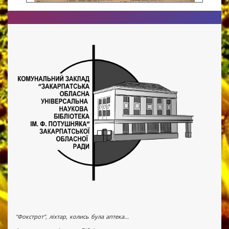
"Фокстрот", ліхтар, колись була аптека...