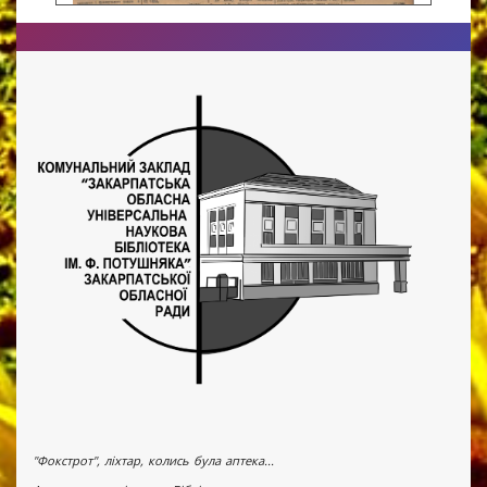
"Фокстрот", ліхтар, колись була аптека...