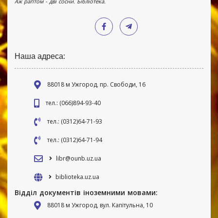
Аж раптом - дві сосни. Бібліотека.
Наша адреса:
88018 м Ужгород, пр. Свободи, 16
тел.: (066)894-93-40
тел.: (0312)64-71-93
тел.: (0312)64-71-94
libr@ounb.uz.ua
biblioteka.uz.ua
Відділ документів іноземними мовами:
88018 м Ужгород, вул. Капітульна, 10