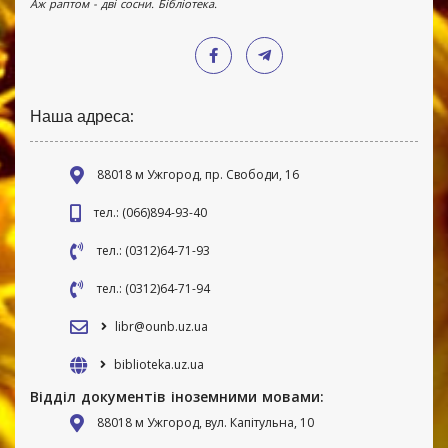
Аж раптом - дві сосни. Бібліотека.
Наша адреса:
88018 м Ужгород, пр. Свободи, 16
тел.: (066)894-93-40
тел.: (0312)64-71-93
тел.: (0312)64-71-94
libr@ounb.uz.ua
biblioteka.uz.ua
Відділ документів іноземними мовами:
88018 м Ужгород, вул. Капітульна, 10