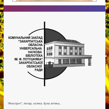
"Фокстрот", ліхтар, колись була аптека...