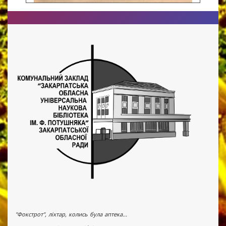
"Фокстрот", ліхтар, колись була аптека...