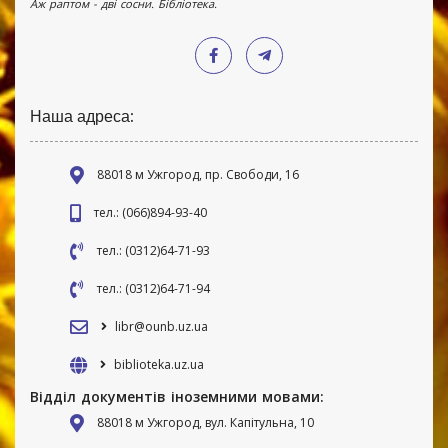
Аж раптом - дві сосни. Бібліотека.
Наша адреса:
88018 м Ужгород, пр. Свободи, 16
тел.: (066)894-93-40
тел.: (0312)64-71-93
тел.: (0312)64-71-94
libr@ounb.uz.ua
biblioteka.uz.ua
Відділ документів іноземними мовами:
88018 м Ужгород, вул. Капітульна, 10