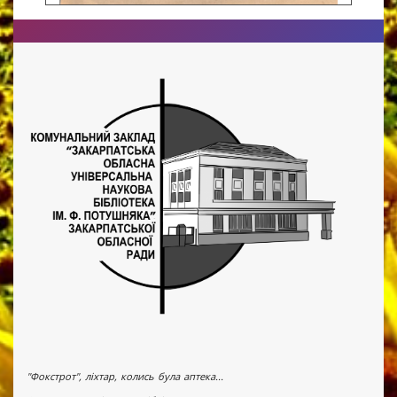
"Фокстрот", ліхтар, колись була аптека...