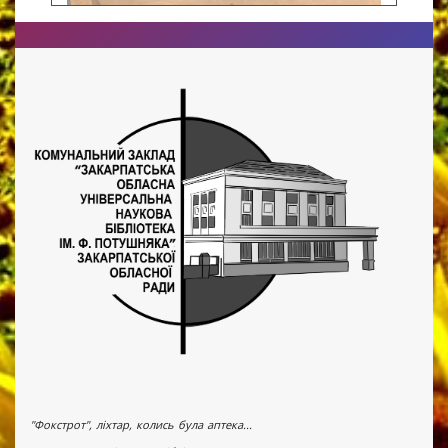
"Фокстрот", ліхтар, колись була аптека...