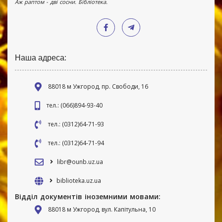
Аж раптом - дві сосни. Бібліотека.
Наша адреса:
88018 м Ужгород, пр. Свободи, 16
тел.: (066)894-93-40
тел.: (0312)64-71-93
тел.: (0312)64-71-94
libr@ounb.uz.ua
biblioteka.uz.ua
Відділ документів іноземними мовами:
88018 м Ужгород, вул. Капітульна, 10