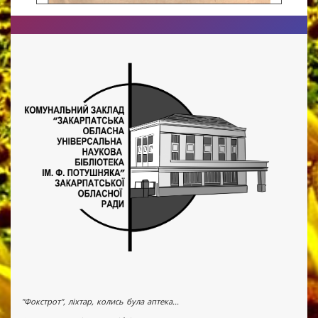
"Фокстрот", ліхтар, колись була аптека...