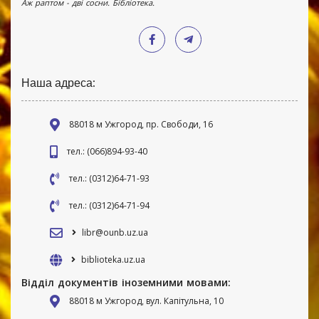
Аж раптом - дві сосни. Бібліотека.
Наша адреса:
88018 м Ужгород, пр. Свободи, 16
тел.: (066)894-93-40
тел.: (0312)64-71-93
тел.: (0312)64-71-94
libr@ounb.uz.ua
biblioteka.uz.ua
Відділ документів іноземними мовами:
88018 м Ужгород, вул. Капітульна, 10