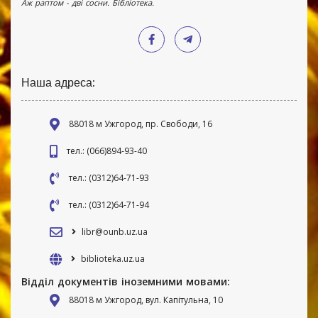
Аж раптом - дві сосни. Бібліотека.
Наша адреса:
88018 м Ужгород, пр. Свободи, 16
тел.: (066)894-93-40
тел.: (0312)64-71-93
тел.: (0312)64-71-94
libr@ounb.uz.ua
biblioteka.uz.ua
Відділ документів іноземними мовами:
88018 м Ужгород, вул. Капітульна, 10