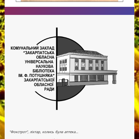
"Фокстрот", ліхтар, колись була аптека...