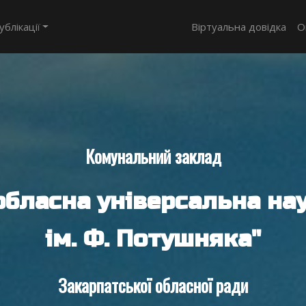
ублікації
Віртуальна довідка
О
Комунальний заклад
обласна універсальна нау
ім. Ф. Потушняка"
Закарпатської обласної ради