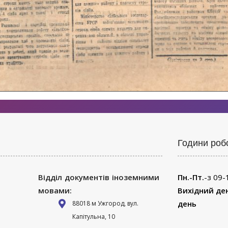
Години роб
Відділ документів іноземними
Пн.-Пт.
-з 09-
мовами:
Вихідний де
день
88018 м Ужгород, вул.
Капітульна, 10