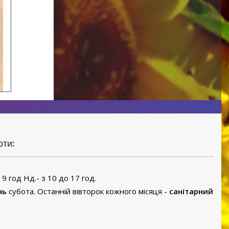
оти:
19 год Нд.- з 10 до 17 год.
нь
субота. Останній вівторок кожного місяця -
санітарний