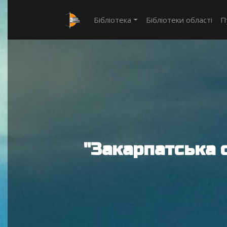
Бібліотека
Бібліотеки області
П
"Закарпатська 