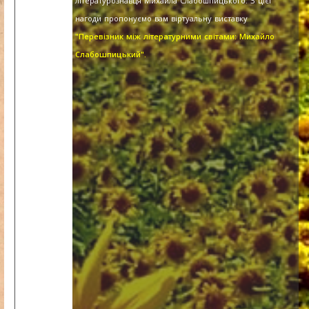
літературознавця Михайла Слабошпицького. З цієї
нагоди пропонуємо вам віртуальну виставку
"Перевізник між літературними світами: Михайло
Слабошпицький".