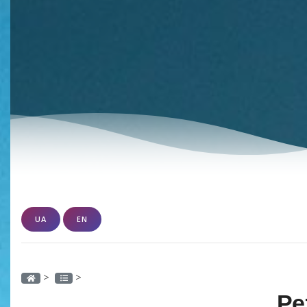
UA
EN
>
>
Ре