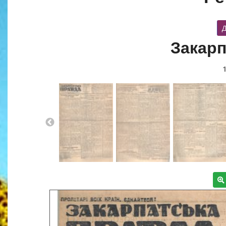
Д
Закарп