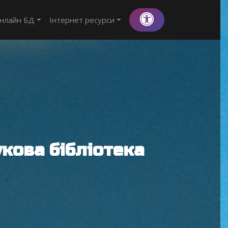
нлайн БД
Інтернет ресурси
кова бібліотека