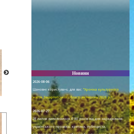
Новини
2026-08-06
Шановні користувачі, для вас
"Хроніка культурного
життя Закарпатської області за липень 2026 р."
.
2026-07-27
28 липня виповнилося б 80 років від дня народження
українського прозаїка, критика, публіциста,