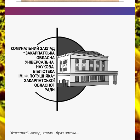
"Фокстрот", ліхтар, колись була аптека...