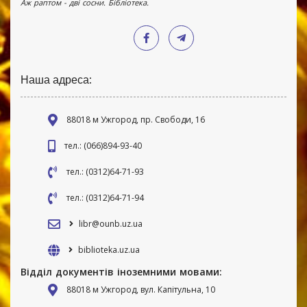
Аж раптом - дві сосни. Бібліотека.
Наша адреса:
88018 м Ужгород, пр. Свободи, 16
тел.: (066)894-93-40
тел.: (0312)64-71-93
тел.: (0312)64-71-94
libr@ounb.uz.ua
biblioteka.uz.ua
Відділ документів іноземними мовами:
88018 м Ужгород, вул. Капітульна, 10