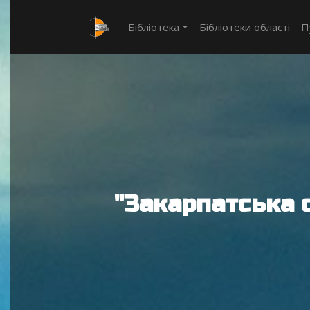
Бібліотека
Бібліотеки області
П
"Закарпатська 