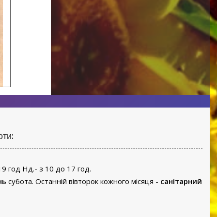
оти:
19 год Нд.- з 10 до 17 год.
нь
субота. Останній вівторок кожного місяця -
санітарний