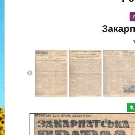
Д
Закарп