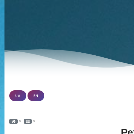
UA
EN
>
>
Ре