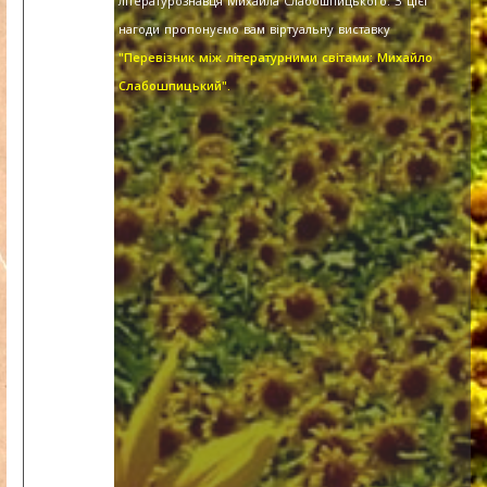
літературознавця Михайла Слабошпицького. З цієї
нагоди пропонуємо вам віртуальну виставку
"Перевізник між літературними світами: Михайло
Слабошпицький".