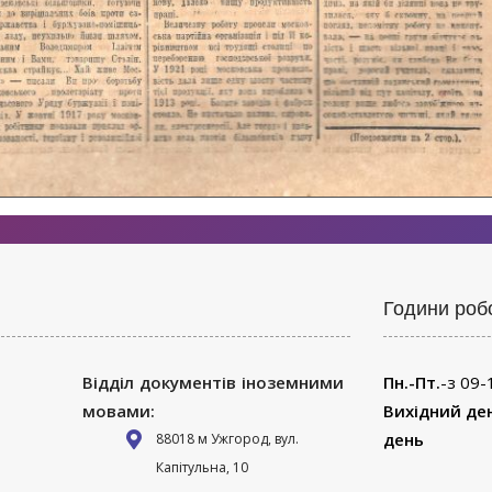
Години роб
Відділ документів іноземними
Пн.-Пт.
-з 09-
мовами:
Вихідний де
день
88018 м Ужгород, вул.
Капітульна, 10