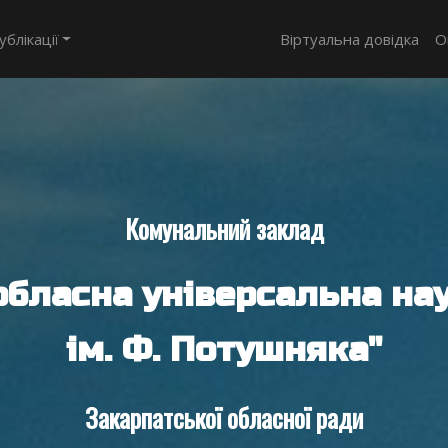
ублікації
Віртуальна довідка
О
Комунальний заклад
обласна універсальна нау
ім. Ф. Потушняка"
Закарпатської обласної ради