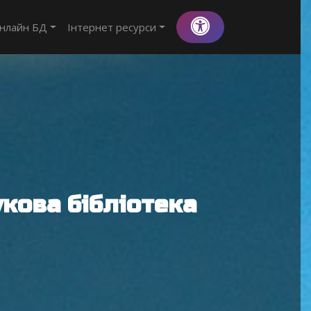
нлайн БД
Інтернет ресурси
кова бібліотека