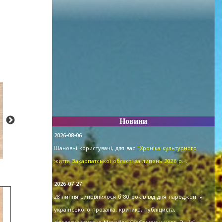
Новини
2026-08-06
Шановні користувачі, для вас
"Хроніка культурного
життя Закарпатської області за липень 2026 р."
.
2026-07-27
28 липня виповнилося б 80 років від дня народження
українського прозаїка, критика, публіциста,