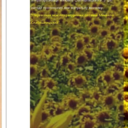
літературознавця Михайла Слабошпицького. З цієї
нагоди пропонуємо вам віртуальну виставку
"Перевізник між літературними світами: Михайло
Слабошпицький".