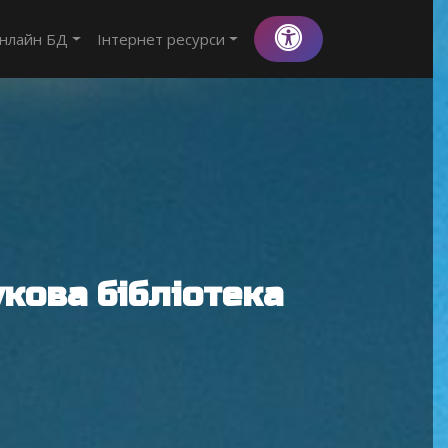
нлайн БД
Інтернет ресурси
кова бібліотека