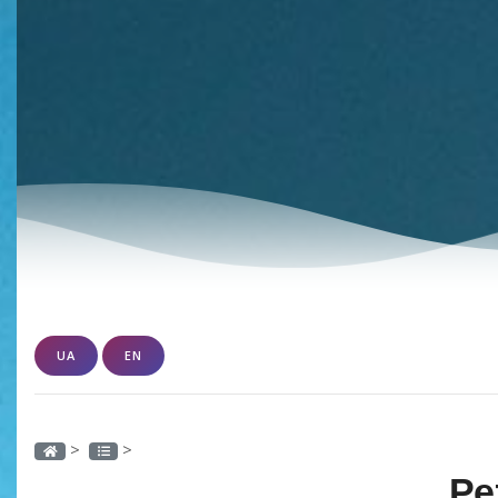
UA
EN
>
>
Ре