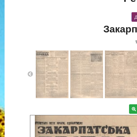
Д
Закарп