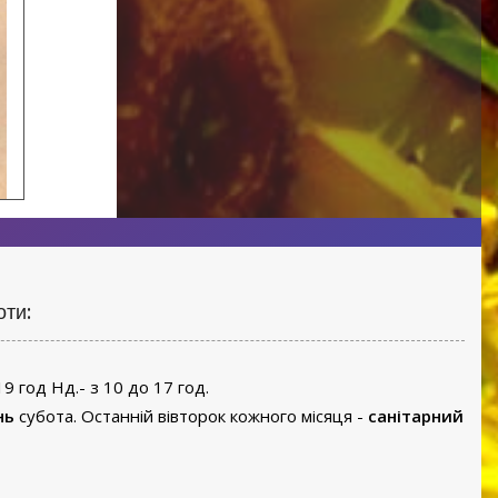
оти:
19 год Нд.- з 10 до 17 год.
нь
субота. Останній вівторок кожного місяця -
санітарний