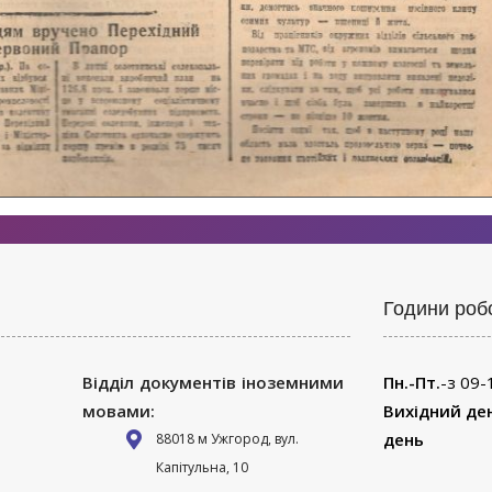
Години роб
Відділ документів іноземними
Пн.-Пт.
-з 09-
мовами:
Вихідний де
день
88018 м Ужгород, вул.
Капітульна, 10