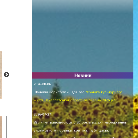
Новини
2026-08-06
Шановні користувачі, для вас
"Хроніка культурного
життя Закарпатської області за липень 2026 р."
.
2026-07-27
28 липня виповнилося б 80 років від дня народження
українського прозаїка, критика, публіциста,