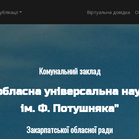
ублікації
Віртуальна довідка
О
Комунальний заклад
обласна універсальна нау
ім. Ф. Потушняка"
Закарпатської обласної ради