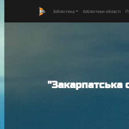
Бібліотека
Бібліотеки області
П
"Закарпатська 