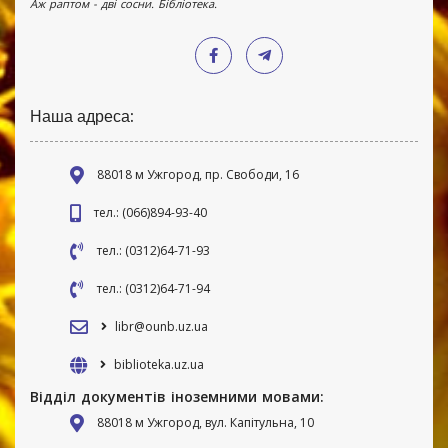
Аж раптом - дві сосни. Бібліотека.
Наша адреса:
88018 м Ужгород, пр. Свободи, 16
тел.: (066)894-93-40
тел.: (0312)64-71-93
тел.: (0312)64-71-94
libr@ounb.uz.ua
biblioteka.uz.ua
Відділ документів іноземними мовами:
88018 м Ужгород, вул. Капітульна, 10