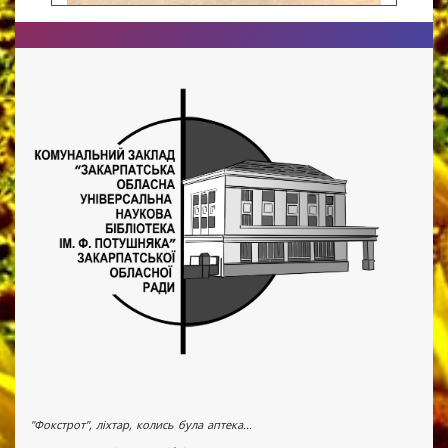
"Фокстрот", ліхтар, колись була аптека...