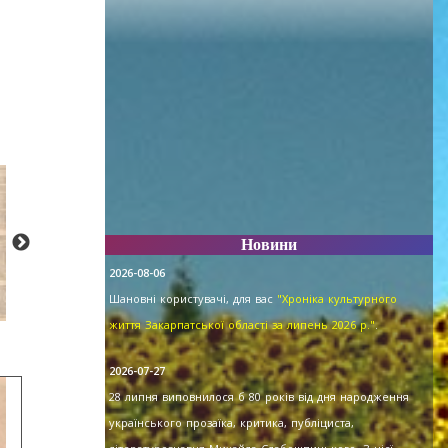
Новини
2026-08-06
Шановні користувачі, для вас
"Хроніка культурного
життя Закарпатської області за липень 2026 р."
.
2026-07-27
28 липня виповнилося б 80 років від дня народження
українського прозаїка, критика, публіциста,