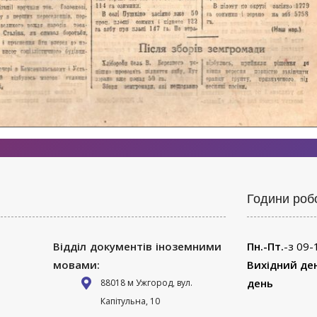
Години роб
Відділ документів іноземними
Пн.-Пт.
-з 09-
мовами:
Вихідний де
день
88018 м Ужгород, вул.
Капітульна, 10