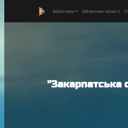
Бібліотека
Бібліотеки області
П
"Закарпатська 