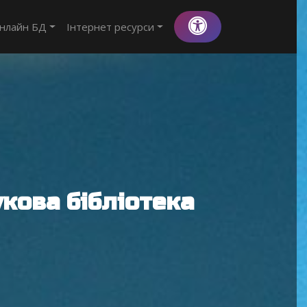
нлайн БД
Інтернет ресурси
кова бібліотека