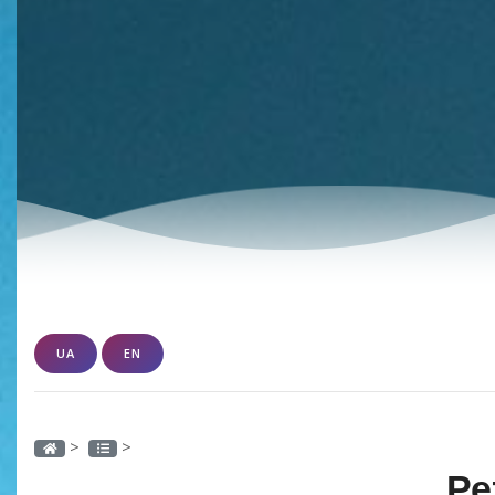
UA
EN
>
>
Ре