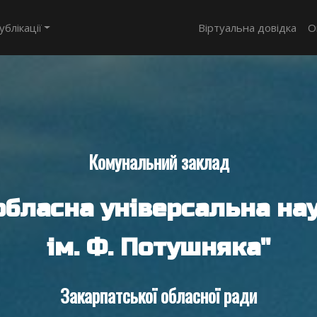
ублікації
Віртуальна довідка
О
Комунальний заклад
обласна універсальна нау
ім. Ф. Потушняка"
Закарпатської обласної ради