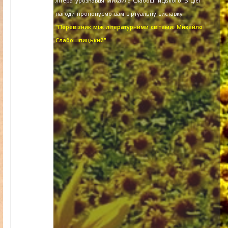
літературознавця Михайла Слабошпицького. З цієї
нагоди пропонуємо вам віртуальну виставку
"Перевізник між літературними світами: Михайло
Слабошпицький".