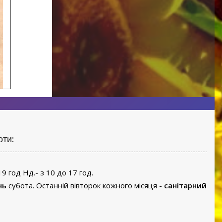
оти:
19 год Нд.- з 10 до 17 год.
нь
субота. Останній вівторок кожного місяця -
санітарний