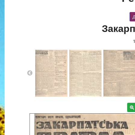
Д
Закарп