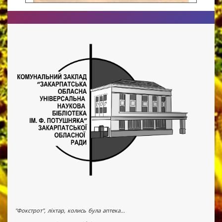
"Фокстрот", ліхтар, колись була аптека...