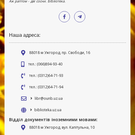
Аж раптом - дві сосни. Бібліотека.
Наша адреса:
88018 м Ужгород, пр. Свободи, 16
тел.: (066)894-93-40
тел.: (0312)64-71-93
тел.: (0312)64-71-94
libr@ounb.uz.ua
biblioteka.uz.ua
Відділ документів іноземними мовами:
88018 м Ужгород, вул. Капітульна, 10