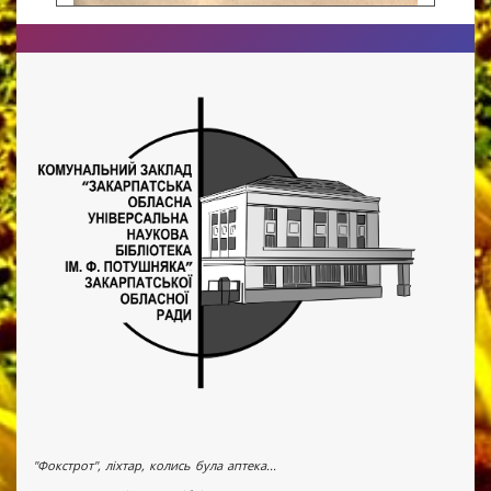
"Фокстрот", ліхтар, колись була аптека...