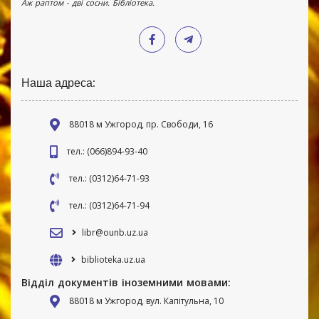
Аж раптом - дві сосни. Бібліотека.
Наша адреса:
88018 м Ужгород, пр. Свободи, 16
тел.: (066)894-93-40
тел.: (0312)64-71-93
тел.: (0312)64-71-94
libr@ounb.uz.ua
biblioteka.uz.ua
Відділ документів іноземними мовами:
88018 м Ужгород, вул. Капітульна, 10