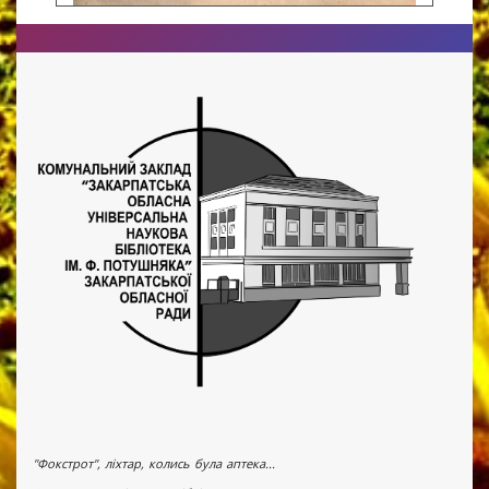
"Фокстрот", ліхтар, колись була аптека...