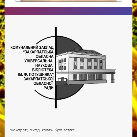
"Фокстрот", ліхтар, колись була аптека...