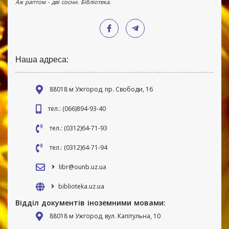
Аж раптом - дві сосни. Бібліотека.
Наша адреса:
88018 м Ужгород, пр. Свободи, 16
тел.: (066)894-93-40
тел.: (0312)64-71-93
тел.: (0312)64-71-94
libr@ounb.uz.ua
biblioteka.uz.ua
Відділ документів іноземними мовами:
88018 м Ужгород, вул. Капітульна, 10